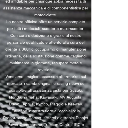
ed affidabile per chiunque abbia necessità di
assistenza meccanica e di componentistica per
motociclette.
La nostra officina offre un servizio completo
per tutti i motocicli, scooter e maxi-scooter.
Con cura e dedizione e grazie al nostro
personale qualificato e attento alla cura del
cliente a 360° ci occupiamo di manutenzione
ordinaria, della sostituzione gomme, tagliandi
multimarca in giornata, recupero moto e
revisioni.
Vendiamo i migliori accessori aftermarket sul
mercato, ricambi originali e racing nuovi ed
usati oltre all’assistenza pista per Suzuki,
Honda, Yamaha, Kawasaki, MV Augusta,
Ducati, Aprilia, Kymco, Piaggio e Keeway.
Ed infine in nostro fiore all’occhiello: la
Preparazione Racing, sistemi elettronici Dinojet
Power Commander, Traction Control IRC e